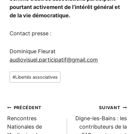
pourtant activement de l’intérêt général et
de la vie démocratique.
Contact presse :
Dominique Fleurat
audiovisuel.participatif@gmail.com
Étiquettes
#
Libertés associatives
de
la
publication :
Navigation
PRÉCÉDENT
SUIVANT
de
Rencontres
Digne-les-Bains : les
l’article
Nationales de
contributeurs de la