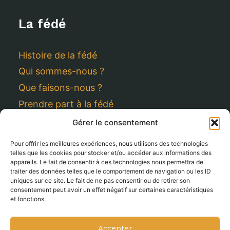
La fédé
Histoire de la fédé
Qui sommes-nous ?
Que faisons-nous ?
Prendre part à la fédé
Gérer le consentement
Accès direct
Pour offrir les meilleures expériences, nous utilisons des technologies
telles que les cookies pour stocker et/ou accéder aux informations des
appareils. Le fait de consentir à ces technologies nous permettra de
Adhésion / renouvellement
traiter des données telles que le comportement de navigation ou les ID
uniques sur ce site. Le fait de ne pas consentir ou de retirer son
Espace ressources
consentement peut avoir un effet négatif sur certaines caractéristiques
Contact
et fonctions.
Mentions légales
Accepter