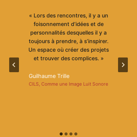
« Lors des rencontres, il y a un
«
foisonnement d’idées et de
:
personnalités desquelles il y a
je
toujours à prendre, à s’inspirer.
u
Un espace où créer des projets
e
et trouver des complices. »
r
es
Guilhaume Trille
 »
CILS, Comme une Image Luit Sonore