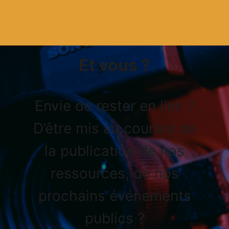
Et vous ?
Envie de rester en lien ?
D’être mis au courant de
la publication de nos
ressources, de nos
prochains événements
publics ?