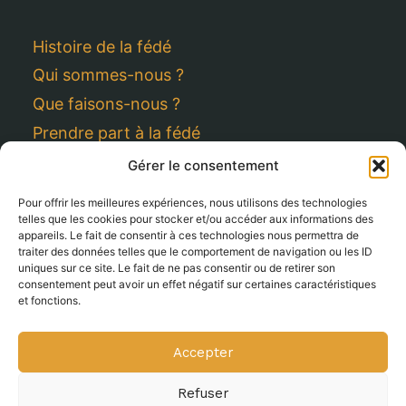
Histoire de la fédé
Qui sommes-nous ?
Que faisons-nous ?
Prendre part à la fédé
Gérer le consentement
Accès direct
Pour offrir les meilleures expériences, nous utilisons des technologies
telles que les cookies pour stocker et/ou accéder aux informations des
appareils. Le fait de consentir à ces technologies nous permettra de
Adhésion / renouvellement
traiter des données telles que le comportement de navigation ou les ID
uniques sur ce site. Le fait de ne pas consentir ou de retirer son
Espace ressources
consentement peut avoir un effet négatif sur certaines caractéristiques
Contact
et fonctions.
Mentions légales
Accepter
Politique de cookies (UE)
Refuser